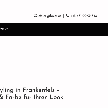


office@faces.at
|
+43 681 20434840
takt
ling in Frankenfels –
& Farbe für Ihren Look