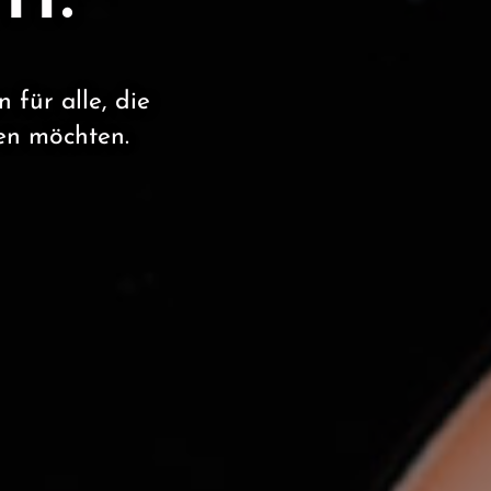
ft.
ft.
für alle, die
für alle, die
n möchten.
n möchten.