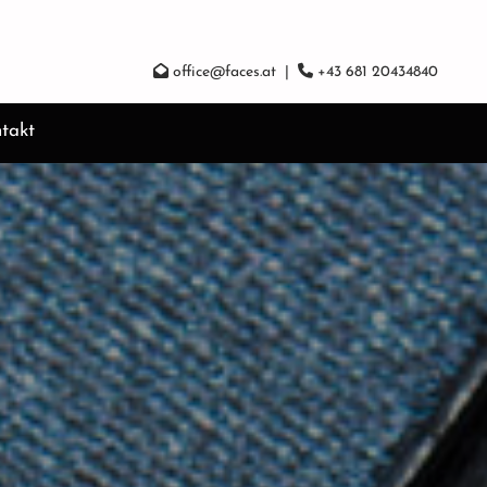


office@faces.at
|
+43 681 20434840
takt