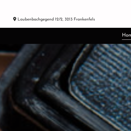
l

Laubenbachgegend 12/2, 3213 Frankenfels
e
Ho
b
e
n
–